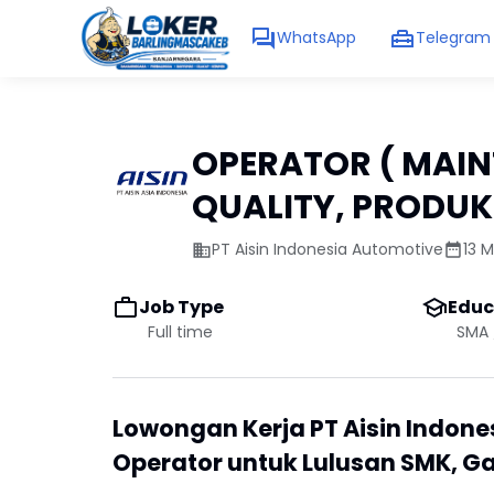
WhatsApp
Telegram
OPERATOR ( MAI
QUALITY, PRODUKS
PT Aisin Indonesia Automotive
13 M
Job Type
Educ
Full time
SMA 
Lowongan Kerja PT Aisin Indone
Operator untuk Lulusan SMK, Ga