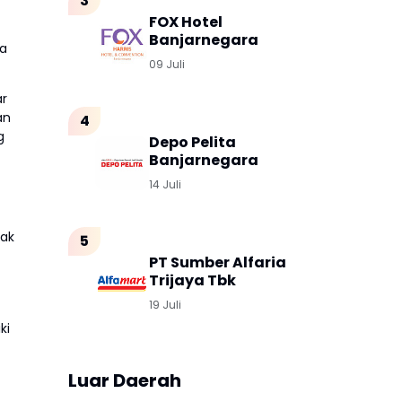
FOX Hotel
Banjarnegara
ja
09 Juli
ar
an
g
Depo Pelita
Banjarnegara
14 Juli
mak
PT Sumber Alfaria
Trijaya Tbk
19 Juli
ki
Luar Daerah