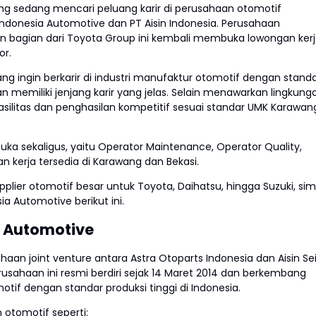
ang sedang mencari peluang karir di perusahaan otomotif
 Indonesia Automotive dan PT Aisin Indonesia. Perusahaan
bagian dari Toyota Group ini kembali membuka lowongan ker
or.
ng ingin berkarir di industri manufaktur otomotif dengan stand
dan memiliki jenjang karir yang jelas. Selain menawarkan lingkung
asilitas dan penghasilan kompetitif sesuai standar UMK Karawan
ibuka sekaligus, yaitu Operator Maintenance, Operator Quality,
n kerja tersedia di Karawang dan Bekasi.
pplier otomotif besar untuk Toyota, Daihatsu, hingga Suzuki, si
ia Automotive berikut ini.
ia Automotive
an joint venture antara Astra Otoparts Indonesia dan Aisin Sei
sahaan ini resmi berdiri sejak 14 Maret 2014 dan berkembang
if dengan standar produksi tinggi di Indonesia.
otomotif seperti: