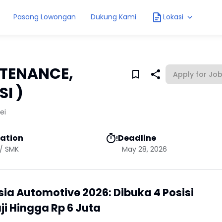
Pasang Lowongan
Dukung Kami
Lokasi
NTENANCE,
Apply for Jo
I )
ei
ation
Deadline
/ SMK
May 28, 2026
sia Automotive 2026: Dibuka 4 Posisi
ji Hingga Rp 6 Juta